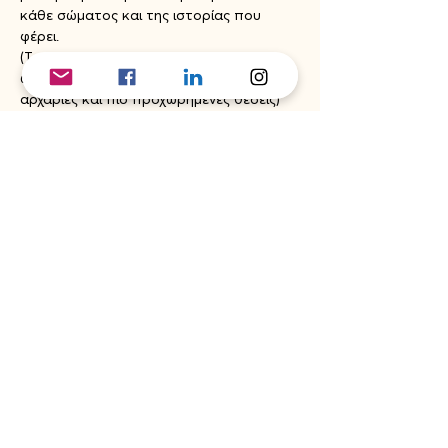
κάθε σώματος και της ιστορίας που 
φέρει.
(Το μάθημα είναι μεσαίου επιπέδου,
ωστόσο δίνονται παραλλαγές για πιο 
αρχάριες και πιο προχωρημένες θέσεις)
Share this event
If you would like to subscribe to the
Embodhiment Collective email list and receive
our news, fill in your details here.
E-mail