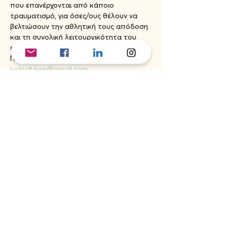
που επανέρχονται από κάποιο 
τραυματισμό, για όσες/ους θέλουν να 
βελτιώσουν την αθλητική τους απόδοση 
και τη συνολική λειτουργικότητα του 
σώματος.
Για πληροφορίες στείλτε email στο 
luckydukee@gmail.com 
Share this event
If you would like to subscribe to the
Embodhiment Collective email list and receive
our news, fill in your details here.
E-mail