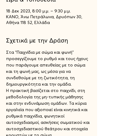
18 Δεκ 2023, 8:00 μ.μ. – 9:30 μ.μ.
ΚΑΝΟ, Άνω Πετράλωνα, Δρυόπων 30,
Αθήνα 118 52, Ελλάδα
Σχετικά με την Δράση
Στα “Παιχνίδια με σώμα και φωνή” 
προσεγγίζουμε το ρυθμό και τους ήχους 
που παράγουμε απευθείας με το σώμα 
και τη φωνή μας, ως μέσα για να 
συνδεθούμε με τη ζωτικότητα, τη 
δημιουργικότητα και την ομάδα.
Η πρακτική βασίζεται στο παιχνίδι, στη 
μεθοδολογία της μη-τυπικής μάθησης 
και στην ενδυνάμωση ομάδων. Τα κύρια 
εργαλεία που αξιοποιεί είναι κινητικά και 
ρυθμικά παιχνίδια, φωνητικοί 
αυτοσχεδιασμοί, ασκήσεις σωματικού και 
αυτοσχεδιαστικού θεάτρου και στοιχεία 
κρουστών με το σώμα.