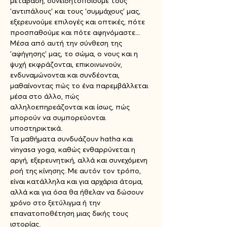
μετάβαση, συνειδητοποιούμε τους 
'αντιπάλους’ και τους ‘συμμάχους’ μας, 
εξερευνούμε επιλογές και οπτικές, πότε 
προσπαθούμε και πότε αφηνόμαστε...
Μέσα από αυτή την σύνθεση της 
'αφήγησης' μας, το σώμα, ο νους και η 
ψυχή εκφράζονται, επικοινωνούν, 
ενδυναμώνονται και συνδέονται, 
μαθαίνοντας πώς το ένα παρεμβάλλεται 
μέσα στο άλλο, πώς 
αλληλοεπηρεάζονται και ίσως, πώς 
μπορούν να συμπορεύονται 
υποστηρικτικά.
Τα μαθήματα συνδυάζουν hatha και 
vinyasa yoga, καθώς ενθαρρύνεται η 
αργή, εξερευνητική, αλλά και συνεχόμενη 
ροή της κίνησης. Με αυτόν τον τρόπο, 
είναι κατάλληλα και για αρχάρια άτομα, 
αλλά και για όσα θα ήθελαν να δώσουν 
χρόνο στο ξετύλιγμα ή την 
επανατοποθέτηση μιας δικής τους 
ιστορίας.