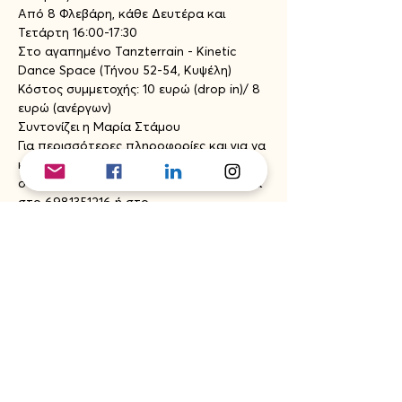
Από 8 Φλεβάρη, κάθε Δευτέρα και 
Τετάρτη 16:00-17:30
Στο αγαπημένο Tanzterrain - Kinetic 
Dance Space (Τήνου 52-54, Κυψέλη)
Κόστος συμμετοχής: 10 ευρώ (drop in)/ 8 
ευρώ (ανέργων)
Συντονίζει η Μαρία Στάμου
Για περισσότερες πληροφορίες και για να 
κλείσετε τη θέση σας, κρατήστε θέση 
στο Site μας, επικοινωνήστε με τη Μαρία 
στο 6981351216 ή στο 
embodhimentcollective@gmail.com
Μοιραστείτε το event