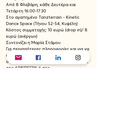
Από 8 Φλεβάρη, κάθε Δευτέρα και 
Τετάρτη 16:00-17:30
Στο αγαπημένο Tanzterrain - Kinetic 
Dance Space (Τήνου 52-54, Κυψέλη)
Κόστος συμμετοχής: 10 ευρώ (drop in)/ 8 
ευρώ (ανέργων)
Συντονίζει η Μαρία Στάμου
Για περισσότερες πληροφορίες και για να 
κλείσετε τη θέση σας, κρατήστε θέση 
στο Site μας, επικοινωνήστε με τη Μαρία 
στο 6981351216 ή στο 
embodhimentcollective@gmail.com
Μοιραστείτε το event