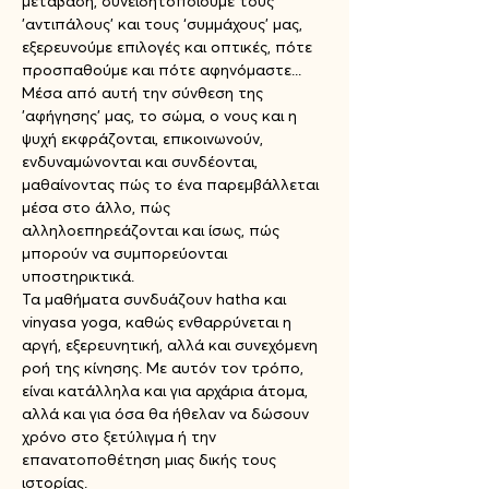
μετάβαση, συνειδητοποιούμε τους 
'αντιπάλους’ και τους ‘συμμάχους’ μας, 
εξερευνούμε επιλογές και οπτικές, πότε 
προσπαθούμε και πότε αφηνόμαστε...
Μέσα από αυτή την σύνθεση της 
'αφήγησης' μας, το σώμα, ο νους και η 
ψυχή εκφράζονται, επικοινωνούν, 
ενδυναμώνονται και συνδέονται, 
μαθαίνοντας πώς το ένα παρεμβάλλεται 
μέσα στο άλλο, πώς 
αλληλοεπηρεάζονται και ίσως, πώς 
μπορούν να συμπορεύονται 
υποστηρικτικά.
Τα μαθήματα συνδυάζουν hatha και 
vinyasa yoga, καθώς ενθαρρύνεται η 
αργή, εξερευνητική, αλλά και συνεχόμενη 
ροή της κίνησης. Με αυτόν τον τρόπο, 
είναι κατάλληλα και για αρχάρια άτομα, 
αλλά και για όσα θα ήθελαν να δώσουν 
χρόνο στο ξετύλιγμα ή την 
επανατοποθέτηση μιας δικής τους 
ιστορίας.