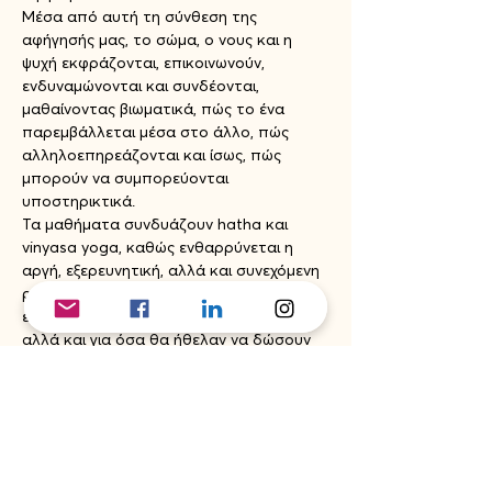
Μέσα από αυτή τη σύνθεση της 
αφήγησής μας, το σώμα, ο νους και η 
ψυχή εκφράζονται, επικοινωνούν, 
ενδυναμώνονται και συνδέονται, 
μαθαίνοντας βιωματικά, πώς το ένα 
παρεμβάλλεται μέσα στο άλλο, πώς 
αλληλοεπηρεάζονται και ίσως, πώς 
μπορούν να συμπορεύονται 
υποστηρικτικά.
Τα μαθήματα συνδυάζουν hatha και 
vinyasa yoga, καθώς ενθαρρύνεται η 
αργή, εξερευνητική, αλλά και συνεχόμενη 
ροή της κίνησης. Με αυτόν τον τρόπο, 
είναι κατάλληλα και για αρχάρια άτομα, 
αλλά και για όσα θα ήθελαν να δώσουν 
χρόνο στο ξετύλιγμα ή την 
επανατοποθέτηση μιας δικής τους 
ιστορίας.