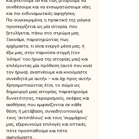
και βλέπουμε αν και πώς μπορούμε να 
συνθέσουμε και να ενσωματώσουμε νέες 
και πιο ενδυναμωτικές αφηγήσεις. 
Πιο συγκεκριμένα, η πρακτική της γιόγκα 
προσεγγίζεται ως μία ιστορία, που 
ξετυλίγεται, πάνω στο στρώμα μας. 
Ξεκινάμε, παρατηρώντας πως 
ερχόμαστε, τι είναι ενεργό μέσα μας, ή 
έξω μας, στην παρούσα στιγμή (τον 
'κόσμο' του ήρωα της ιστορίας μας) και 
επιλέγοντας μία πρόθεση (αυτό που κινεί 
τον ήρωα), αναπνέουμε και κινούμαστε 
συνειδητά με αυτήν – και όχι προς αυτήν.
Χρησιμοποιώντας έτσι, το σώμα ως 
δημιουργό μιας ιστορίας, παρατηρούμε 
δυνατότητες, περιορισμούς, σκέψεις και 
αισθήσεις που εμφανίζονται σε κάθε 
θέση, ή μετάβαση, συνειδητοποιούμε 
τους 'αντιπάλους’ και τους ‘συμμάχους’ 
μας, εξερευνούμε επιλογές και οπτικές, 
πότε προσπαθούμε και πότε 
αφηνόμαστε…